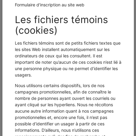
Langue parlée #1 *
Langue parlée #2
Langue parlée #3
Référencé à C. Lavoie Dentaire par
Coordonnatrice / Gestionnaire