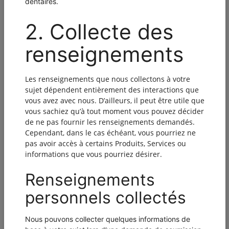
Pays *
Province *
Code Postal *
Tél. principal *
Tél. résidence