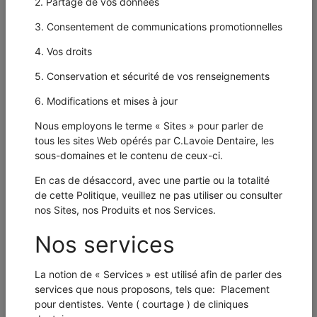
Curriculum Vitae:
CHOISIR UN FICHIER...
Appellation *
Prénom *
Nom *
Adresse *
Ville *