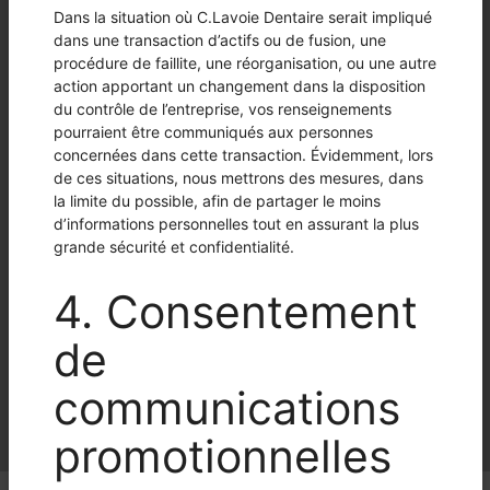
NAVIGATION
RESTEZ EN
SUIVEZ-
CONTACT
NOUS
Accueil
Pour
5171 Avenue Belmore,
nous
Montréal
joindre
Québec, H4V 2C7
Inscrivez-
514-820-2855
vous
info@clavoiedentaire.com
Candidat
Employeur
Acheter /
vendre
Tarifs